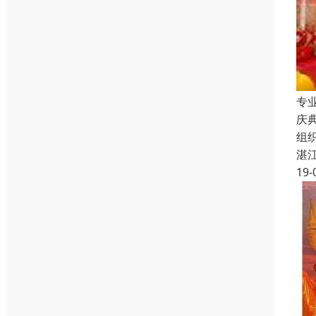
专
庆
组
湛
19-