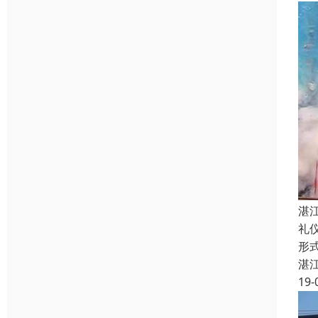
湛
礼
形
湛
19-