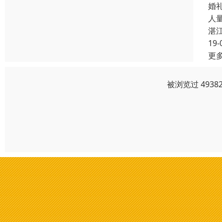
婚
人
湛
19-
更
被浏览过 493