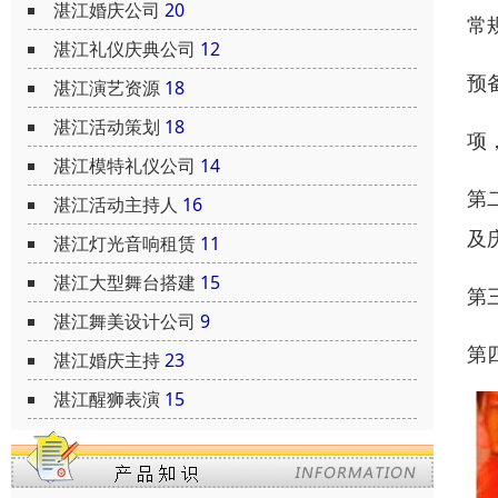
湛江婚庆公司
20
常
湛江礼仪庆典公司
12
预
湛江演艺资源
18
湛江活动策划
18
项
湛江模特礼仪公司
14
第
湛江活动主持人
16
及
湛江灯光音响租赁
11
湛江大型舞台搭建
15
第
湛江舞美设计公司
9
第
湛江婚庆主持
23
湛江醒狮表演
15