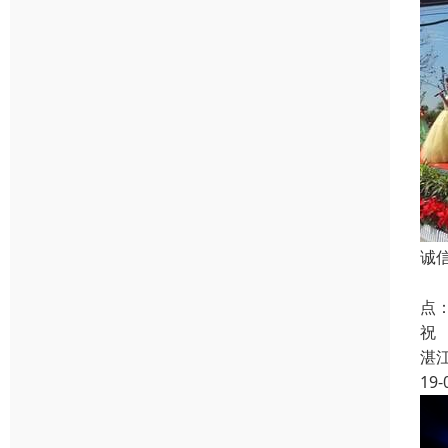
诚
组
点
祝
湛
19-