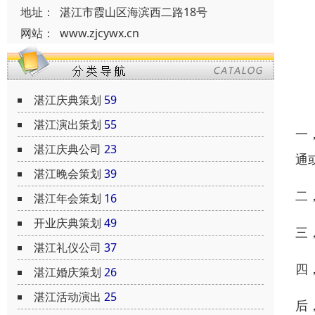
地址：
湛江市霞山区海滨西二路18号
网站：
www.zjcywx.cn
湛江庆典策划
59
湛江演出策划
55
一
湛江庆典公司
23
通
湛江晚会策划
39
二
湛江年会策划
16
开业庆典策划
49
三
湛江礼仪公司
37
四
湛江婚庆策划
26
湛江活动演出
25
后