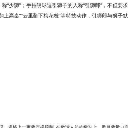
称“少狮”；手持绣球逗引狮子的人称“引狮郎”，不但要
翻上高桌”“云里翻下梅花桩”等特技动作，引狮郎与狮子
模、规格上一定要严格控制, 在邀请人员的级别上，数目要量力