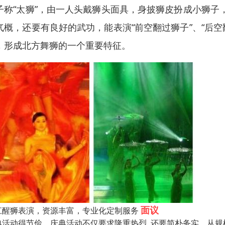
子称“太狮”，由一人头戴狮头面具，身披狮皮扮成小狮子，
气概，还要有良好的武功，能表演“前空翻过狮子”、“后空
，形成北方舞狮的一个重要特征。
面议
江醒狮表演，资源丰富，专业化定制服务
典活动得节俭。庆典活动不仅要求隆重热烈, 还要简朴务实。从规