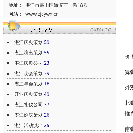
地址：
湛江市霞山区海滨西二路18号
网站：
www.zjcywx.cn
湛江庆典策划
59
湛江演出策划
55
价
湛江庆典公司
23
舞
湛江晚会策划
39
湛江年会策划
16
外
开业庆典策划
49
北
湛江礼仪公司
37
惟
湛江婚庆策划
26
湛江活动演出
25
南