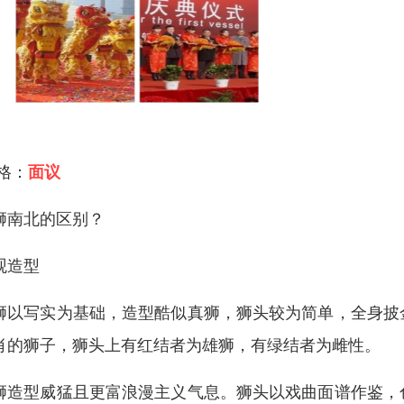
 格：
面议
狮南北的区别？
观造型
狮以写实为基础，造型酷似真狮，狮头较为简单，全身披
肖的狮子，狮头上有红结者为雄狮，有绿结者为雌性。
狮造型威猛且更富浪漫主义气息。狮头以戏曲面谱作鉴，