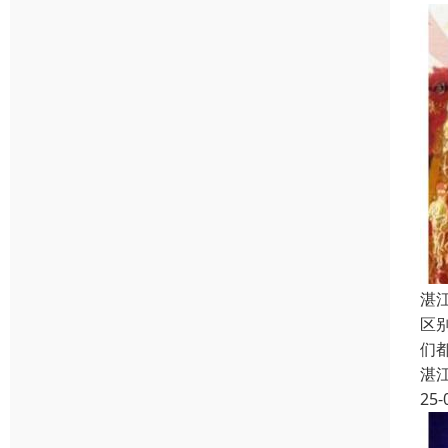
湛
区
们
湛
25-