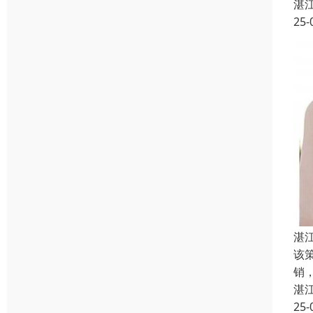
湛
25-
湛
该
销
湛
25-