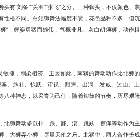
有“刘备”“关羽”“张飞”之分。三种狮头，不仅颜色、
有性格不同。白须狮舞法幅度不宽，花色品种不多，但沉
公狮”，舞姿勇猛而雄伟，气概非凡。灰白胡须狮，动作
，灵敏捷，刚柔相济。正因如此，南狮的舞动动作比北狮
迎宾、施礼、惊跃、审视、酣睡、出洞、发威、过山、上
等八种神态，以采青为己任，随着锣鼓的节奏，历尽艰险
，北狮舞动多以扑、跌、翻、滚、跳跃、擦痒等动作为主
狮，大狮弄小狮，尽显天伦之乐。北狮中，两人合作扮成