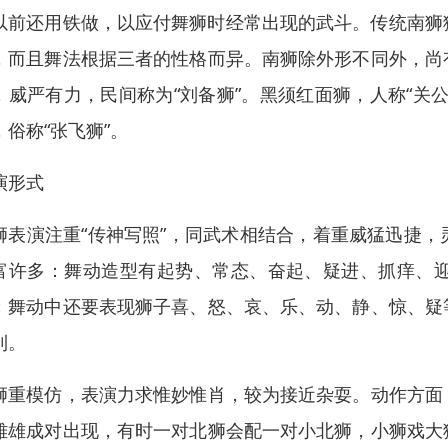
以前还用铁做，以应付舞狮时经常出现的武斗。传统南狮狮头
，而且舞法根据三者的性格而异。南狮除外形不同外，尚
，威严有力，民间称为“刘备狮”。黑须红面狮，人称“关
，俗称“张飞狮”。
演形式
狮表演注重“传神写照”，同武术相结合，着重威猛迅捷
富许多：舞动造型有起势、常态、奋起、疑进、抓痒、
；舞动中还要表现狮子喜、怒、哀、乐、动、静、惊、疑
利。
狮重模仿，表演力求惟妙惟肖，较为接近杂耍。动作方面
雌雄成对出现，有时一对北狮会配一对小北狮，小狮戏大