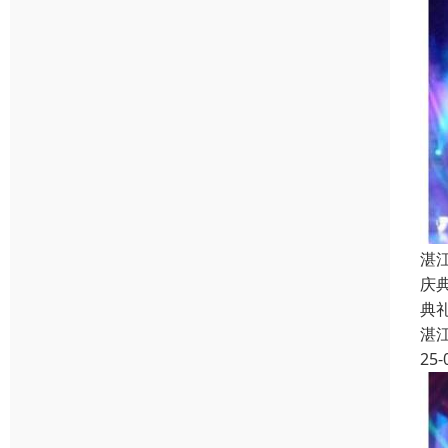
湛
庆
典
湛
25-