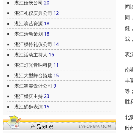
湛江婚庆公司
20
闻
湛江礼仪庆典公司
12
同
湛江演艺资源
18
健
湛江活动策划
18
战
湛江模特礼仪公司
14
表
湛江活动主持人
16
湛江灯光音响租赁
11
南
湛江大型舞台搭建
15
丰
湛江舞美设计公司
9
等
湛江婚庆主持
23
胜
湛江醒狮表演
15
北
般