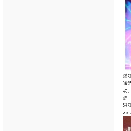
湛
通
动
源
湛
25-