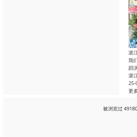
湛
我
蹈
湛
25-
更
被浏览过 491