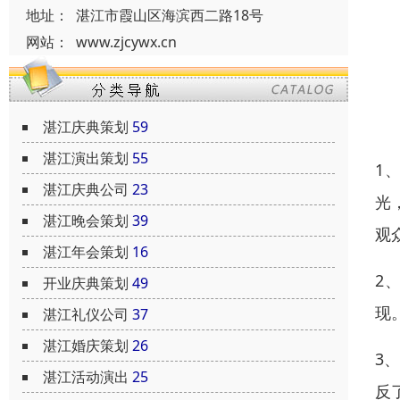
地址：
湛江市霞山区海滨西二路18号
网站：
www.zjcywx.cn
湛江庆典策划
59
湛江演出策划
55
1
湛江庆典公司
23
光
湛江晚会策划
39
观
湛江年会策划
16
2
开业庆典策划
49
现
湛江礼仪公司
37
湛江婚庆策划
26
3
湛江活动演出
25
反