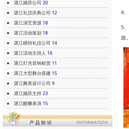
湛江婚庆公司
20
4
湛江礼仪庆典公司
12
湛江演艺资源
18
5
湛江活动策划
18
故
湛江模特礼仪公司
14
湛江活动主持人
16
湛江灯光音响租赁
11
湛江大型舞台搭建
15
湛江舞美设计公司
9
湛江婚庆主持
23
湛江醒狮表演
15