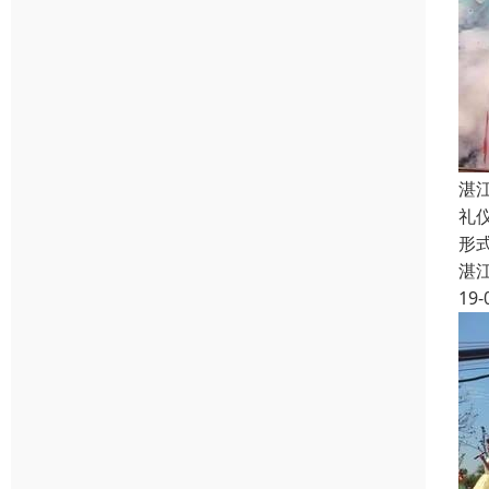
湛
礼
形
湛
19-