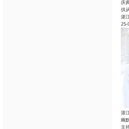
庆
供
湛
25-
湛
幽
主持