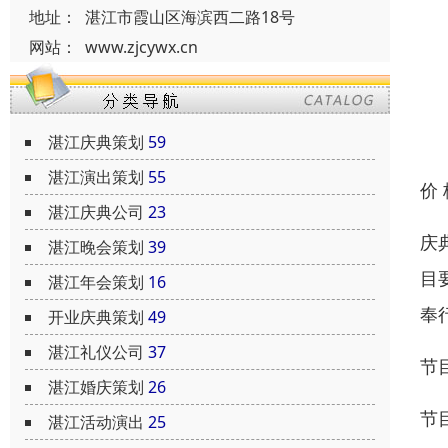
地址：
湛江市霞山区海滨西二路18号
网站：
www.zjcywx.cn
湛江庆典策划
59
湛江演出策划
55
价
湛江庆典公司
23
庆
湛江晚会策划
39
目
湛江年会策划
16
奉
开业庆典策划
49
湛江礼仪公司
37
节
湛江婚庆策划
26
节
湛江活动演出
25