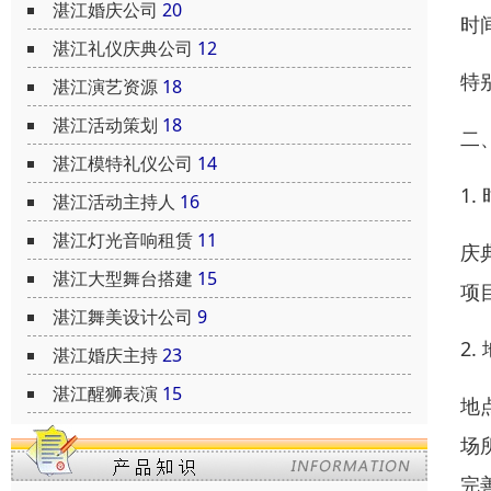
湛江婚庆公司
20
时
湛江礼仪庆典公司
12
特
湛江演艺资源
18
湛江活动策划
18
二
湛江模特礼仪公司
14
1.
湛江活动主持人
16
湛江灯光音响租赁
11
庆
湛江大型舞台搭建
15
项
湛江舞美设计公司
9
2.
湛江婚庆主持
23
湛江醒狮表演
15
地
场
完