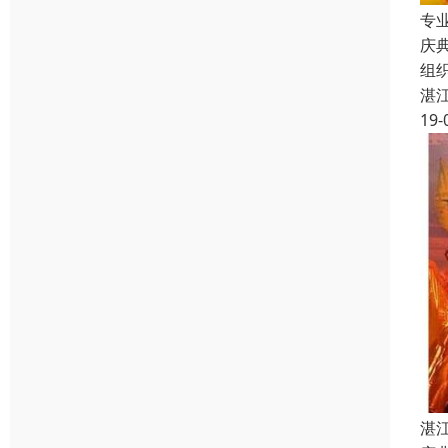
专
庆
组
湛
19-
湛