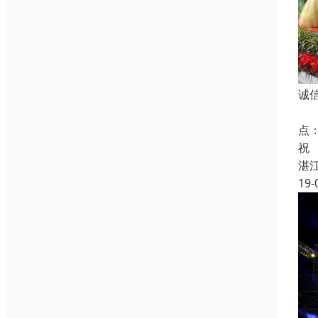
诚
组
点
祝
湛
19-