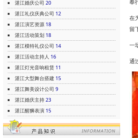
奉
湛江婚庆公司
20
湛江礼仪庆典公司
12
在
湛江演艺资源
18
留
湛江活动策划
18
一
湛江模特礼仪公司
14
湛江活动主持人
16
通
湛江灯光音响租赁
11
湛江大型舞台搭建
15
湛江舞美设计公司
9
湛江婚庆主持
23
湛江醒狮表演
15