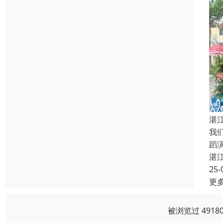
湛
我
蹈
湛
25-
更
被浏览过 491