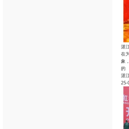
湛
在
象
的
湛
25-