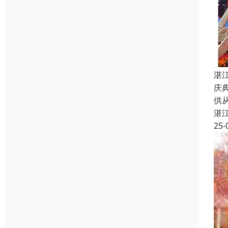
湛
庆
供
湛
25-