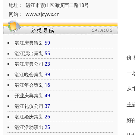
地址：
湛江市霞山区海滨西二路18号
网站：
www.zjcywx.cn
湛江庆典策划
59
湛江演出策划
55
价
湛江庆典公司
23
一
湛江晚会策划
39
湛江年会策划
16
从
开业庆典策划
49
主
湛江礼仪公司
37
湛江婚庆策划
26
好
湛江活动演出
25