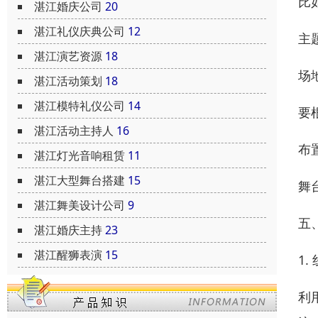
比
湛江婚庆公司
20
湛江礼仪庆典公司
12
主
湛江演艺资源
18
场
湛江活动策划
18
湛江模特礼仪公司
14
要
湛江活动主持人
16
布
湛江灯光音响租赁
11
湛江大型舞台搭建
15
舞
湛江舞美设计公司
9
五
湛江婚庆主持
23
湛江醒狮表演
15
1.
利