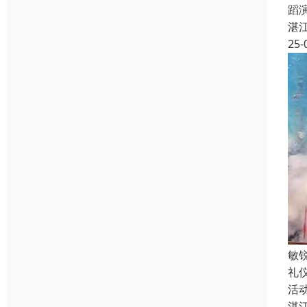
蹈
湛
25-
敏
礼
活
湛