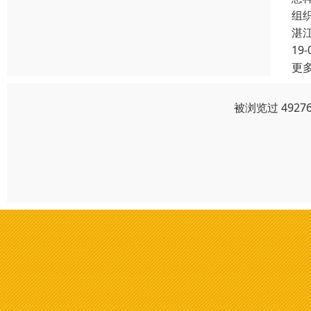
组
湛
19-
更
被浏览过 492