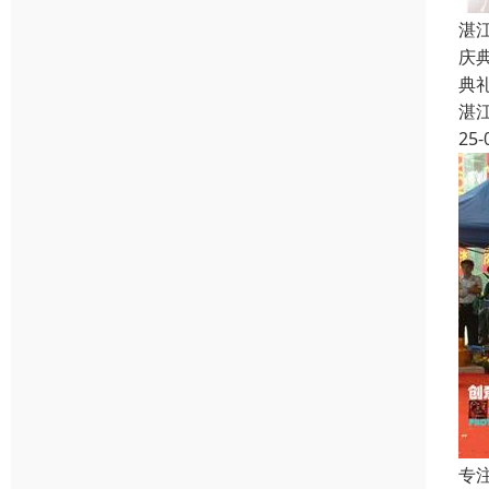
湛
庆
典
湛
25-
专