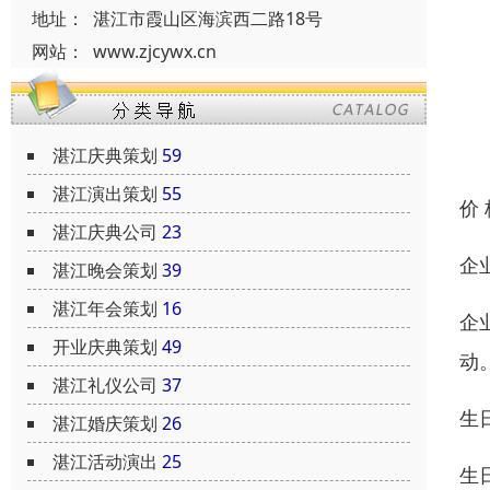
地址：
湛江市霞山区海滨西二路18号
网站：
www.zjcywx.cn
湛江庆典策划
59
湛江演出策划
55
价
湛江庆典公司
23
企
湛江晚会策划
39
湛江年会策划
16
企
开业庆典策划
49
动
湛江礼仪公司
37
生
湛江婚庆策划
26
湛江活动演出
25
生