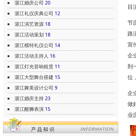
湛江婚庆公司
20
目
湛江礼仪庆典公司
12
节
湛江演艺资源
18
路
湛江活动策划
18
宣
湛江模特礼仪公司
14
企
湛江活动主持人
16
到
湛江灯光音响租赁
11
位
湛江大型舞台搭建
15
湛江舞美设计公司
9
企
湛江婚庆主持
23
做
湛江醒狮表演
15
业