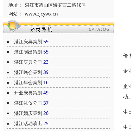
地址：
湛江市霞山区海滨西二路18号
网站：
www.zjcywx.cn
湛江庆典策划
59
湛江演出策划
55
价
湛江庆典公司
23
企
湛江晚会策划
39
湛江年会策划
16
企
开业庆典策划
49
动
湛江礼仪公司
37
生
湛江婚庆策划
26
湛江活动演出
25
生