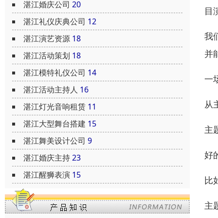
湛江婚庆公司
20
目
湛江礼仪庆典公司
12
我
湛江演艺资源
18
并
湛江活动策划
18
湛江模特礼仪公司
14
一
湛江活动主持人
16
从
湛江灯光音响租赁
11
湛江大型舞台搭建
15
主
湛江舞美设计公司
9
好
湛江婚庆主持
23
湛江醒狮表演
15
比
主