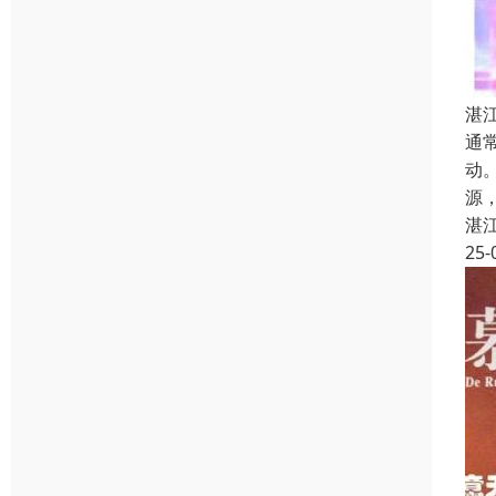
湛
通
动
源
湛
25-