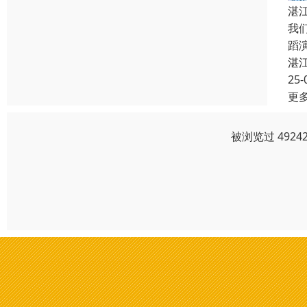
湛
我
蹈
湛
25-
更
被浏览过 492