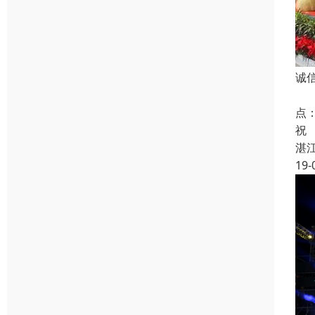
诚
组
点
祝
湛
19-