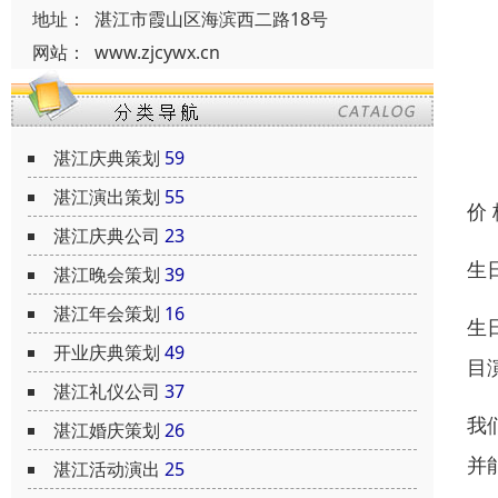
地址：
湛江市霞山区海滨西二路18号
网站：
www.zjcywx.cn
湛江庆典策划
59
湛江演出策划
55
价
湛江庆典公司
23
生
湛江晚会策划
39
湛江年会策划
16
生
开业庆典策划
49
目
湛江礼仪公司
37
我
湛江婚庆策划
26
并
湛江活动演出
25