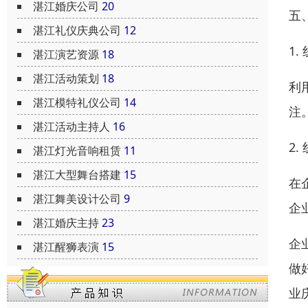
湛江婚庆公司
20
五
湛江礼仪庆典公司
12
1.
湛江演艺资源
18
湛江活动策划
18
利
湛江模特礼仪公司
14
注
湛江活动主持人
16
2.
湛江灯光音响租赁
11
湛江大型舞台搭建
15
在
湛江舞美设计公司
9
企
湛江婚庆主持
23
企
湛江醒狮表演
15
做
业