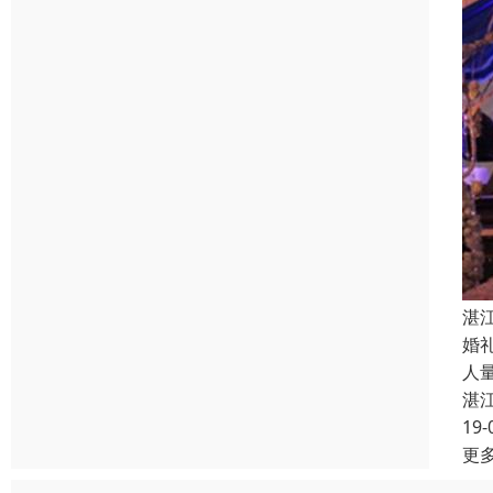
湛
婚
人
湛
19-
更