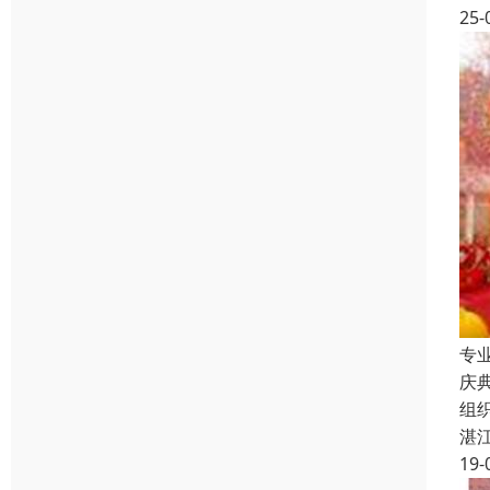
25-
专
庆
组
湛
19-