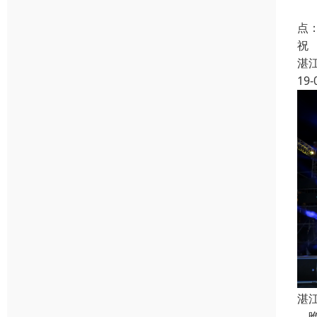
组
点
祝
湛
19-
湛
晚