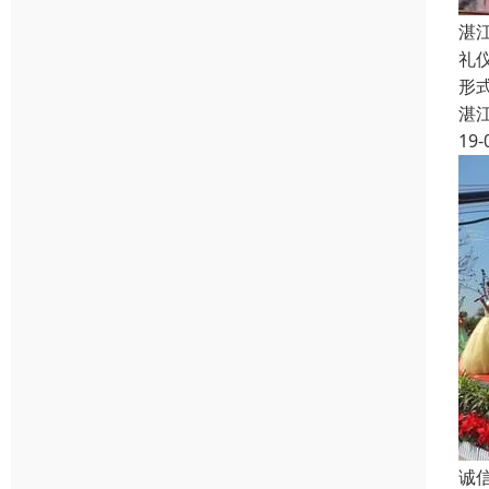
湛
礼
形
湛
19-
诚