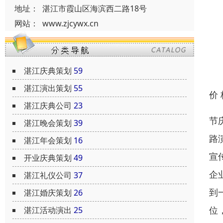
地址：
湛江市霞山区海滨西二路18号
网站：
www.zjcywx.cn
湛江庆典策划
59
湛江演出策划
55
价
湛江庆典公司
23
节
湛江晚会策划
39
路
湛江年会策划
16
宣
开业庆典策划
49
企
湛江礼仪公司
37
到
湛江婚庆策划
26
位
湛江活动演出
25