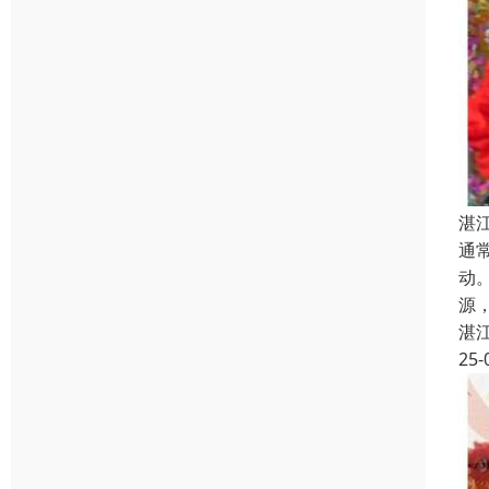
湛
通
动
源
湛
25-