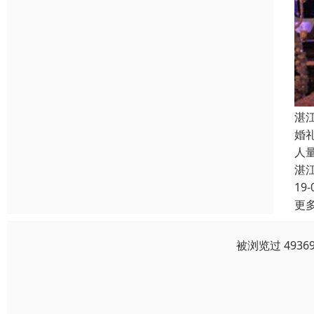
湛
婚
人
湛
19-
更
被浏览过 493