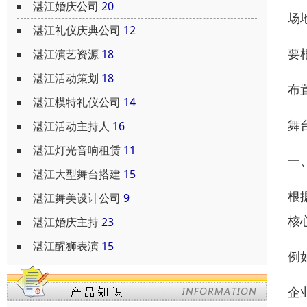
湛江婚庆公司
20
场
湛江礼仪庆典公司
12
要
湛江演艺资源
18
湛江活动策划
18
布
湛江模特礼仪公司
14
舞
湛江活动主持人
16
湛江灯光音响租赁
11
一
湛江大型舞台搭建
15
根
湛江舞美设计公司
9
核
湛江婚庆主持
23
湛江醒狮表演
15
例
企