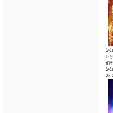
湛
区
们
湛
25-