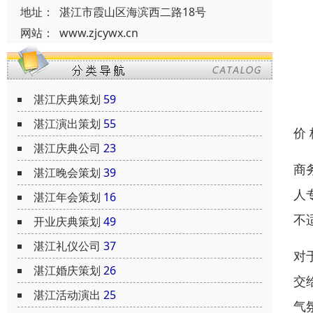
地址：
湛江市霞山区海滨西二路18号
网站：
www.zjcywx.cn
湛江庆典策划
59
湛江演出策划
55
价
湛江庆典公司
23
商
湛江晚会策划
39
人
湛江年会策划
16
不
开业庆典策划
49
湛江礼仪公司
37
对
湛江婚庆策划
26
交
湛江活动演出
25
气