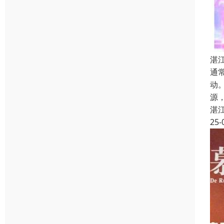
湛
通
动
源
湛
25-