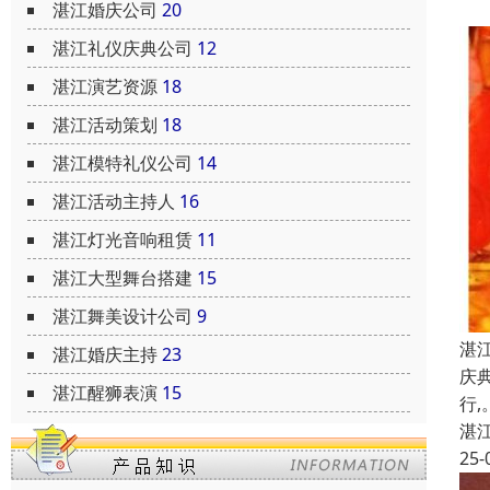
湛江婚庆公司
20
湛江礼仪庆典公司
12
湛江演艺资源
18
湛江活动策划
18
湛江模特礼仪公司
14
湛江活动主持人
16
湛江灯光音响租赁
11
湛江大型舞台搭建
15
湛江舞美设计公司
9
湛
湛江婚庆主持
23
庆
湛江醒狮表演
15
行
湛
25-