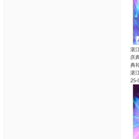
湛
庆
典
湛
25-